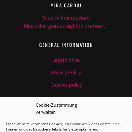
MIRA CARDUI
"A voice that touches.
Music that goes straight to the heart."
GENERAL INFORMATION
Legal Notice
Privacy Policy
Cookies policy
JOIN ME!
Cookie-Zustimmung
verwalten
Diese Website verwendet Cookies, um Inhalte wie Videos darstellen zu
können und das Besuchererlebnis für Sie zu optimieren.